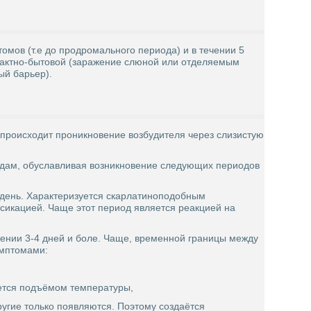
мов (т.е до продромального периода) и в течении 5
нтактно-бытовой (заражение слюной или отделяемым
ый барьер).
д происходит проникновение возбудителя через слизистую
удам, обуславливая возникновение следующих периодов
1 день. Характеризуется скарлатиноподобным
сикацией. Чаще этот период является реакцией на
жении 3-4 дней и боле. Чаще, временной границы между
имптомами:
ается подъёмом температуры,
другие только появляются. Поэтому создаётся