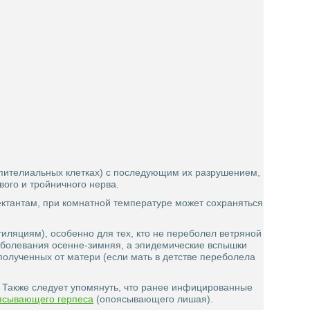
эпителиальных клетках) с последующим их разрушением,
ого и тройничного нерва.
ектантам, при комнатной температуре может сохраняться
нтиляциям), особенно для тех, кто не переболел ветряной
заболевания осенне-зимняя, а эпидемические вспышки
, полученных от матери (если мать в детстве переболела
 Также следует упомянуть, что ранее инфицированные
сывающего герпеса
(опоясывающего лишая).