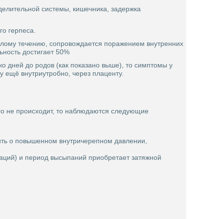
ыделительной системы, кишечника, задержка
го герпеса.
яжёлому течению, сопровождается поражением внутренних
ьность достигает 50%
о дней до родов (как показано выше), то симптомы у
ку ещё внутриутробно, через плаценту.
ого не происходит, то наблюдаются следующие
ить о повышенном внутричерепном давлении,
нтаций) и период высыпаний приобретает затяжной