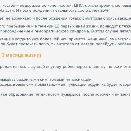
, костей – недоразвитие конечностей, ЦНС, органа зрения, мочев
области. И после рождения летальность составляет 25%.
це, не возникает, и после рождения только симптомы опоясывающе
ного пребывания и в течении 12 первых дней жизни, приводит к т
м присоединением геморрагического синдрома. В этом случае летал
ение у когда-то уже болевшей или привитой женщины), за нескольк
 будет протекать легко, т.к антитела от матери перейдут к ребён
 3 месяца жизни)
 предаются малышу ещё внутриутробно через плаценту, но если эт
енными/выраженными симптомами интоксикации;
общемозговые симптомы (видимая пульсация родничка будет говор
(т.е образование пятен, потом пузырьков, после корочек и пигме