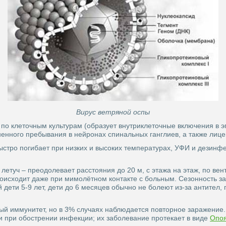
Вирус ветряной оспы
 по клеточным культурам (образует внутриклеточные включения в 
енного пребывания в нейронах спинальных ганглиев, а также лицев
ыстро погибает при низких и высоких температурах, УФИ и дезинф
ь летуч – преодолевает расстояния до 20 м, с этажа на этаж, по ве
роисходит даже при мимолётном контакте с больным. Сезонность 
й дети 5-9 лет, дети до 6 месяцев обычно не болеют из-за антител
 иммунитет, но в 3% случаях наблюдается повторное заражение.
и при обострении инфекции; их заболевание протекает в виде
Опоя