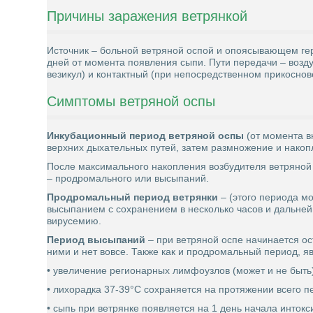
Причины заражения ветрянкой
Источник – больной ветряной оспой и опоясывающем гер
дней от момента появления сыпи. Пути передачи – возд
везикул) и контактный (при непосредственном прикосно
Симптомы ветряной оспы
Инкубационный период ветряной оспы
(от момента в
верхних дыхательных путей, затем размножение и накопл
После максимального накопления возбудителя ветряной
– продромального или высыпаний.
Продромальный период ветрянки
– (этого периода м
высыпанием с сохранением в несколько часов и дальней
вирусемию.
Период высыпаний
– при ветряной оспе начинается ос
ними и нет вовсе. Также как и продромальный период, 
• увеличение регионарных лимфоузлов (может и не быть
• лихорадка 37-39°С сохраняется на протяжении всего
• сыпь при ветрянке появляется на 1 день начала интокс