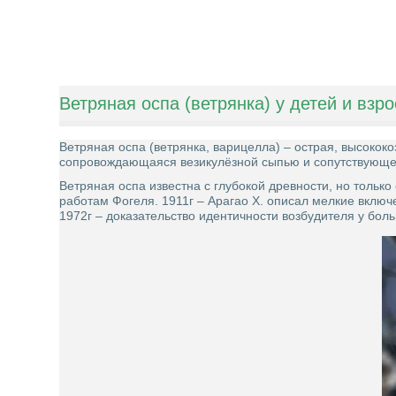
Ветряная оспа (ветрянка) у детей и взр
Ветряная оспа (ветрянка, варицелла) – острая, высоко
сопровождающаяся везикулёзной сыпью и сопутствующе
Ветряная оспа известна с глубокой древности, но только 
работам Фогеля. 1911г – Арагао Х. описал мелкие включ
1972г – доказательство идентичности возбудителя у бо