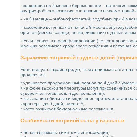
- заражение на 4 месяце беременности – патология кожи
внутриутробного развития, отставание в психомоторной 
- на 6 месяце – эмбриофетопатий, подобных при 4 меся
- заражение ветрянкой от начала 9 месяца внутриутроб
органов (лёгкие, сердце, почки, кишечник) с дальнейши
- Если произошло реинфецирование (т.е повторное зараж
малыша разовьются сразу после рождения и ветряная оспа
Заражение ветрянкой грудных детей (первые
Регистрируется крайне редко, т.к материнские антитела
проявления:
• удлиняется продромальный период до 4 дней с умер
• на фоне высокой температуры могут присоединиться 
судорожная готовность и др.проявления);
• высыпания обильные и медленнее протекает этапность 
характер – до 9 дней, вместо 5;
• часто возникает бактериальные осложнения.
Особенности ветряной оспы у взрослых
• Более выражены симптомы интоксикации;