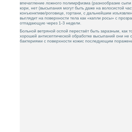
впечатление ложного полимрфизма (разнообразие сыпи у 
кори, нет (высыпания могут быть даже на волосистой ча
конъюнктиве/роговице, гортани, с дальнейшим изъязвлен
выглядит на поверхности тела как «капли росы» с прозр
отпадающую через 1-3 недели.
Больной ветряной оспой перестаёт быть заразным, как 
хорошей антисептической обработке высыпаний они не о
бактериями с поверхности кожис последующим поражение