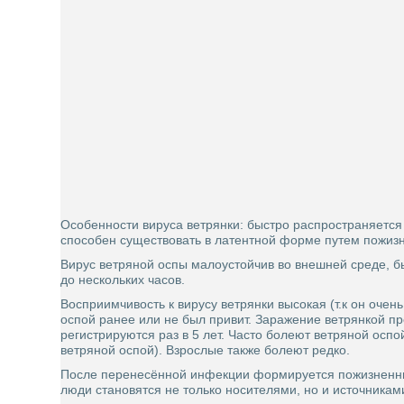
Особенности вируса ветрянки: быстро распространяется
способен существовать в латентной форме путем пожизн
Вирус ветряной оспы малоустойчив во внешней среде, б
до нескольких часов.
Восприимчивость к вирусу ветрянки высокая (т.к он очен
оспой ранее или не был привит. Заражение ветрянкой п
регистрируются раз в 5 лет. Часто болеют ветряной оспо
ветряной оспой). Взрослые также болеют редко.
После перенесённой инфекции формируется пожизненный
люди становятся не только носителями, но и источникам