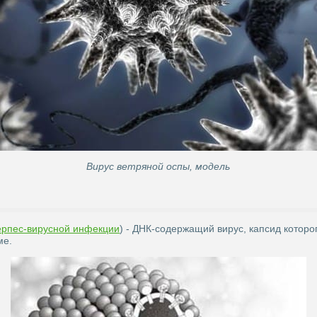
Вирус ветряной оспы, модель
ерпес-вирусной инфекции
) - ДНК-содержащий вирус, капсид которо
ме.