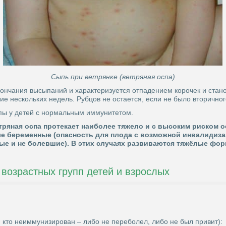
Сыпь при ветрянке (ветряная оспа)
окончания высыпаний и характеризуется отпадением корочек и ста
ние нескольких недель. Рубцов не остается, если не было вторичн
спы у детей с нормальным иммунитетом.
тряная оспа протекает наиболее тяжело и с высоким риском 
ые беременные (опасность для плода с возможной инвалидиза
е и не болевшие). В этих случаях развиваются тяжёлые форм
 возрастных групп детей и взрослых
 кто неиммунизирован – либо не переболел, либо не был привит):