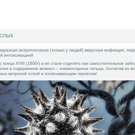
ослых
козаразная антропонозная (только у людей) вирусная инфекция, п
й интоксикацией.
с конца XVIII (1800г) в её стали отделять как самостоятельное за
ения в содержимом везикул – элементарные тельца, посчитав их во
льных ветряной оспой и опоясывающем герпесом!