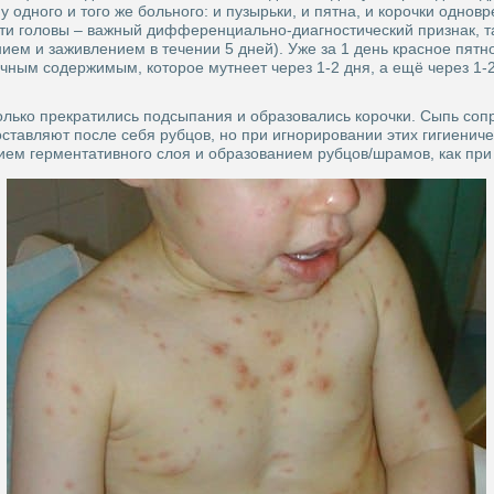
одного и того же больного: и пузырьки, и пятна, и корочки одновр
сти головы – важный дифференциально-диагностический признак, та
ием и заживлением в течении 5 дней). Уже за 1 день красное пятн
ачным содержимым, которое мутнеет через 1-2 дня, а ещё через 1-
только прекратились подсыпания и образовались корочки. Сыпь соп
ставляют после себя рубцов, но при игнорировании этих гигиенич
м герментативного слоя и образованием рубцов/шрамов, как при н