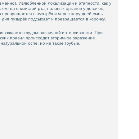
еменно). Излюбленной локализации и этапности, как у
кже на слизистой рта, половых органов у девочек,
о превращается в пузырёк и через пару дней сыпь
2 дня пузырёк подсыхает и превращается в корочку,
ровождается зудом различной интенсивности. При
еских правил происходит вторичное заражение
атуральной оспе, но не такие грубые.