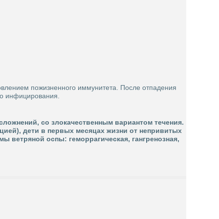
новлением пожизненного иммунитета. После отпадения
ого инфицирования.
осложнений, со злокачественным вариантом течения.
цией), дети в первых месяцах жизни от непривитых
ы ветряной оспы: геморрагическая, гангренозная,