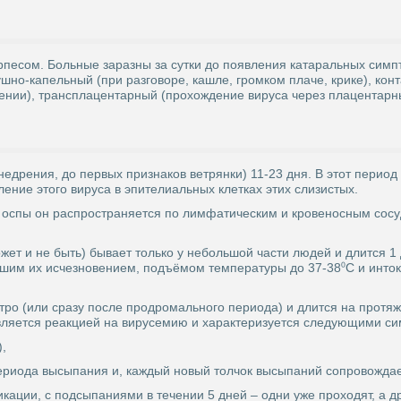
песом. Больные заразны за сутки до появления катаральных симпто
ушно-капельный (при разговоре, кашле, громком плаче, крике), ко
вении), трансплацентарный (прохождение вируса через плацентарн
недрения, до первых признаков ветрянки) 11-23 дня. В этот перио
ение этого вируса в эпителиальных клетках этих слизистых.
 оспы он распространяется по лимфатическим и кровеносным сос
ожет и не быть) бывает только у небольшой части людей и длится 
шим их исчезновением, подъёмом температуры до 37-38⁰С и инток
тро (или сразу после продромального периода) и длится на протя
является реакцией на вирусемию и характеризуется следующими с
),
 периода высыпания и, каждый новый толчок высыпаний сопровожд
икации, с подсыпаниями в течении 5 дней – одни уже проходят, а 